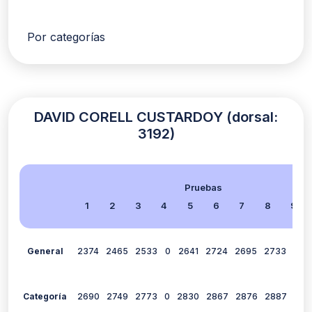
Por categorías
DAVID CORELL CUSTARDOY (dorsal:
3192)
Pruebas
1
2
3
4
5
6
7
8
9
General
2374
2465
2533
0
2641
2724
2695
2733
280
Categoría
2690
2749
2773
0
2830
2867
2876
2887
293