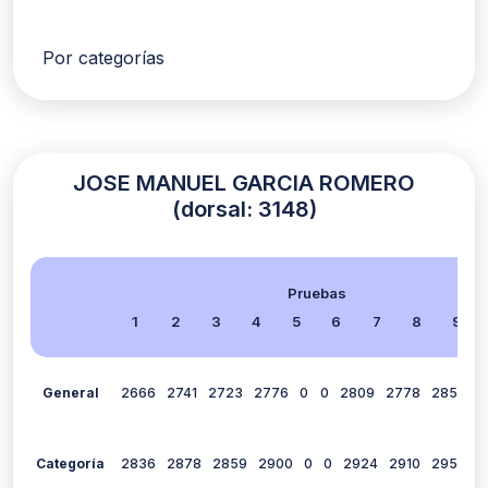
Por categorías
JOSE MANUEL GARCIA ROMERO
(dorsal: 3148)
Pruebas
1
2
3
4
5
6
7
8
9
General
2666
2741
2723
2776
0
0
2809
2778
2855
2
Categoría
2836
2878
2859
2900
0
0
2924
2910
2950
2