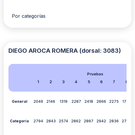
Por categorías
DIEGO AROCA ROMERA (dorsal: 3083)
Pruebas
1
2
3
4
5
6
7
8
General
2049
2146
1319
2287
2418
2666
2275
1780
Categoría
2794
2843
2574
2862
2897
2942
2836
2704