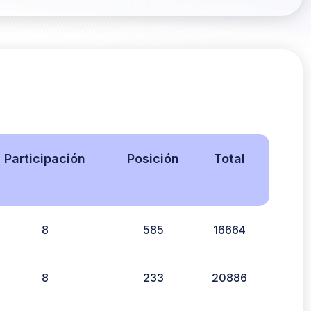
Participación
Posición
Total
8
585
16664
8
233
20886