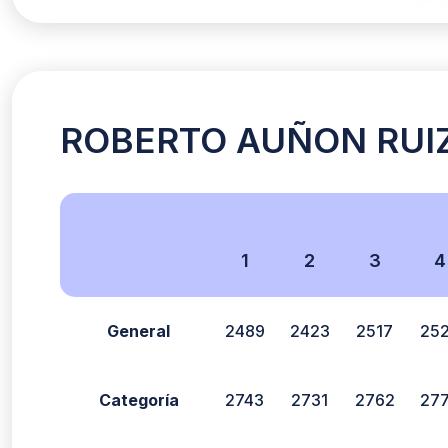
ROBERTO AUÑON RUIZ 
1
2
3
4
General
2489
2423
2517
25
Categoría
2743
2731
2762
27