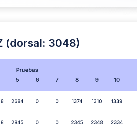
(dorsal: 3048)
Pruebas
5
6
7
8
9
10
28
2684
0
0
1374
1310
1339
78
2845
0
0
2345
2348
2334