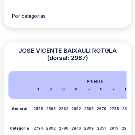
Por categorías
JOSE VICENTE BAIXAULI ROTGLA
(dorsal: 2987)
Pruebas
1
2
3
4
5
6
7
8
General
2578
2566
2562
2662
2595
2679
2785
2808
Categoría
2794
2802
2786
2846
2809
2851
2915
2923