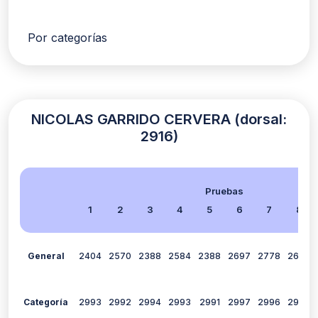
Por categorías
NICOLAS GARRIDO CERVERA (dorsal:
2916)
Pruebas
1
2
3
4
5
6
7
8
General
2404
2570
2388
2584
2388
2697
2778
2677
Categoría
2993
2992
2994
2993
2991
2997
2996
2994