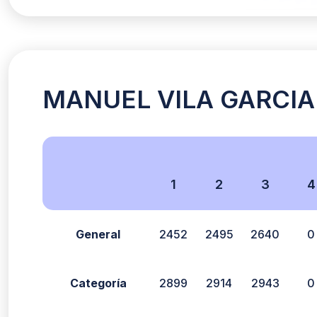
MANUEL VILA GARCIA (
1
2
3
4
General
2452
2495
2640
0
Categoría
2899
2914
2943
0