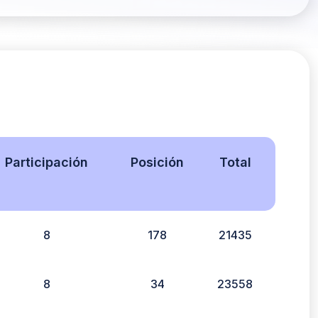
Participación
Posición
Total
8
178
21435
8
34
23558