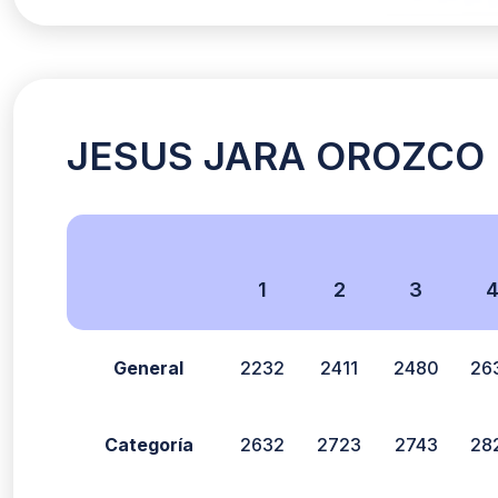
JESUS JARA OROZCO (
1
2
3
General
2232
2411
2480
26
Categoría
2632
2723
2743
28