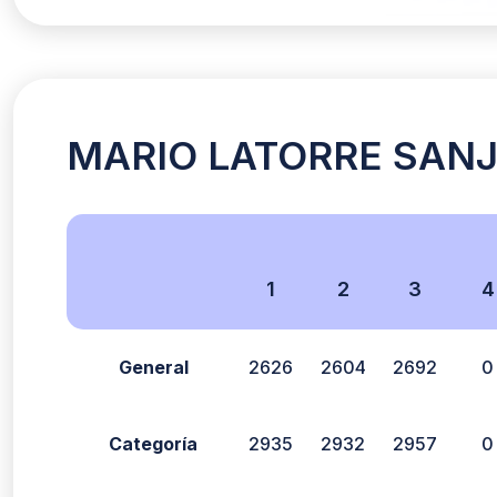
MARIO LATORRE SANJA
1
2
3
4
General
2626
2604
2692
0
Categoría
2935
2932
2957
0