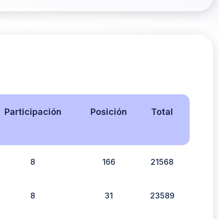
Participación
Posición
Total
8
166
21568
8
31
23589