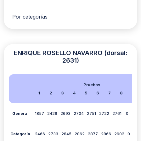
Por categorías
ENRIQUE ROSELLO NAVARRO (dorsal:
2631)
Pruebas
1
2
3
4
5
6
7
8
9
General
1857
2429
2693
2704
2751
2722
2761
0
1139
Categoría
2466
2733
2845
2862
2877
2866
2902
0
228