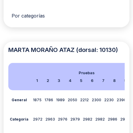
Por categorías
MARTA MORAÑO ATAZ (dorsal: 10130)
Pruebas
1
2
3
4
5
6
7
8
9
General
1875
1786
1989
2050
2212
2300
2230
2390
0
Categoría
2972
2963
2976
2979
2982
2982
2986
2983