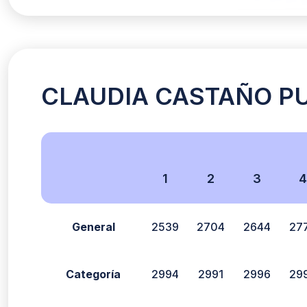
CLAUDIA CASTAÑO PUE
1
2
3
4
General
2539
2704
2644
27
Categoría
2994
2991
2996
29