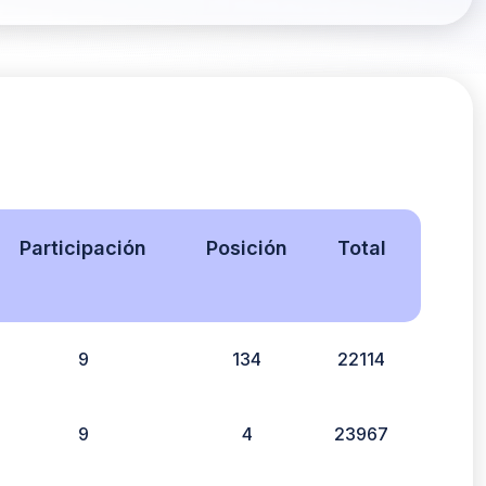
Participación
Posición
Total
9
134
22114
9
4
23967