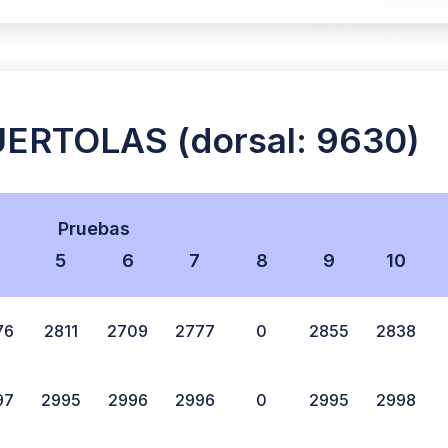
RTOLAS (dorsal: 9630)
Pruebas
5
6
7
8
9
10
76
2811
2709
2777
0
2855
2838
97
2995
2996
2996
0
2995
2998