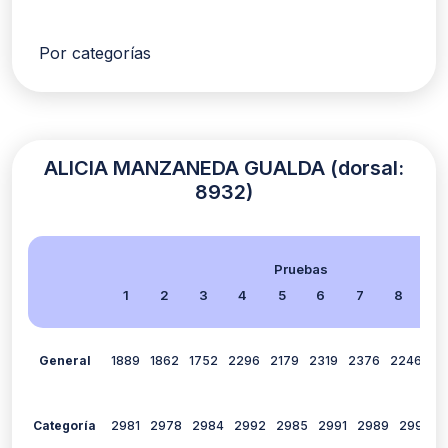
Por categorías
ALICIA MANZANEDA GUALDA (dorsal:
8932)
Pruebas
1
2
3
4
5
6
7
8
9
General
1889
1862
1752
2296
2179
2319
2376
2246
23
Categoría
2981
2978
2984
2992
2985
2991
2989
2990