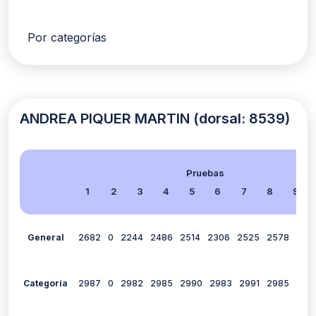
Por categorías
ANDREA PIQUER MARTIN (dorsal: 8539)
Pruebas
1
2
3
4
5
6
7
8
9
General
2682
0
2244
2486
2514
2306
2525
2578
262
Categoría
2987
0
2982
2985
2990
2983
2991
2985
298