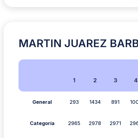
MARTIN JUAREZ BARBE
1
2
3
4
General
293
1434
891
10
Categoría
2965
2978
2971
29