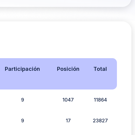
Participación
Posición
Total
9
1047
11864
9
17
23827