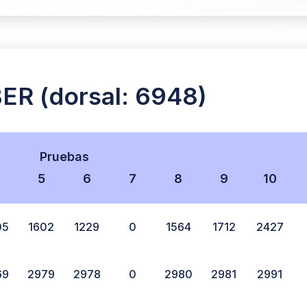
R (dorsal: 6948)
Pruebas
5
6
7
8
9
10
05
1602
1229
0
1564
1712
2427
69
2979
2978
0
2980
2981
2991