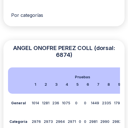
Por categorías
ANGEL ONOFRE PEREZ COLL (dorsal:
6874)
Pruebas
1
2
3
4
5
6
7
8
9
General
1014
1281
236
1075
0
0
1449
2335
1793
1
Categoría
2976
2973
2964
2971
0
0
2981
2990
2982
2