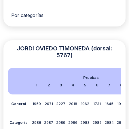
Por categorías
JORDI OVIEDO TIMONEDA (dorsal:
5767)
Pruebas
1
2
3
4
5
6
7
8
General
1959
2071
2227
2018
1962
1731
1645
1935
Categoría
2986
2987
2989
2986
2983
2985
2984
2986