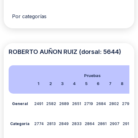
Por categorías
ROBERTO AUÑON RUIZ (dorsal: 5644)
Pruebas
1
2
3
4
5
6
7
8
9
General
2491
2582
2689
2651
2719
2684
2802
2793
0
Categoría
2774
2813
2849
2833
2864
2861
2907
2912
0