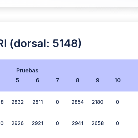
 (dorsal: 5148)
Pruebas
5
6
7
8
9
10
38
2832
2811
0
2854
2180
0
20
2926
2921
0
2941
2658
0