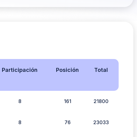
Participación
Posición
Total
8
161
21800
8
76
23033