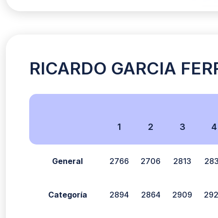
RICARDO GARCIA FERRI
1
2
3
4
General
2766
2706
2813
28
Categoría
2894
2864
2909
29