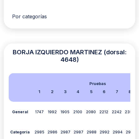
Por categorías
BORJA IZQUIERDO MARTINEZ (dorsal:
4648)
Pruebas
1
2
3
4
5
6
7
8
General
1747
1992
1905
2100
2080
2212
2242
2354
Categoría
2985
2986
2987
2987
2988
2992
2994
2991