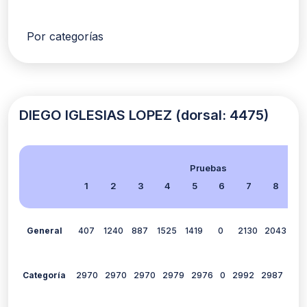
Por categorías
DIEGO IGLESIAS LOPEZ (dorsal: 4475)
Pruebas
1
2
3
4
5
6
7
8
9
General
407
1240
887
1525
1419
0
2130
2043
19
Categoría
2970
2970
2970
2979
2976
0
2992
2987
298