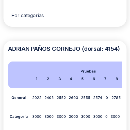
Por categorías
ADRIAN PAÑOS CORNEJO (dorsal: 4154)
Pruebas
1
2
3
4
5
6
7
8
9
General
2022
2403
2552
2693
2555
2574
0
2785
28
Categoría
3000
3000
3000
3000
3000
3000
0
3000
300