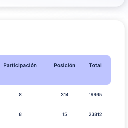
Participación
Posición
Total
8
314
19965
8
15
23812