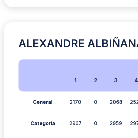
ALEXANDRE ALBIÑANA 
1
2
3
4
General
2170
0
2068
25
Categoría
2967
0
2959
29