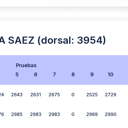
SAEZ (dorsal: 3954)
Pruebas
5
6
7
8
9
10
24
2643
2631
2675
0
2525
2729
76
2985
2983
2983
0
2969
2990