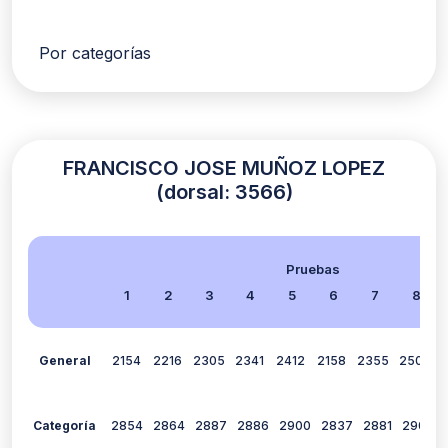
Por categorías
FRANCISCO JOSE MUÑOZ LOPEZ
(dorsal: 3566)
Pruebas
1
2
3
4
5
6
7
8
General
2154
2216
2305
2341
2412
2158
2355
2500
Categoría
2854
2864
2887
2886
2900
2837
2881
2907