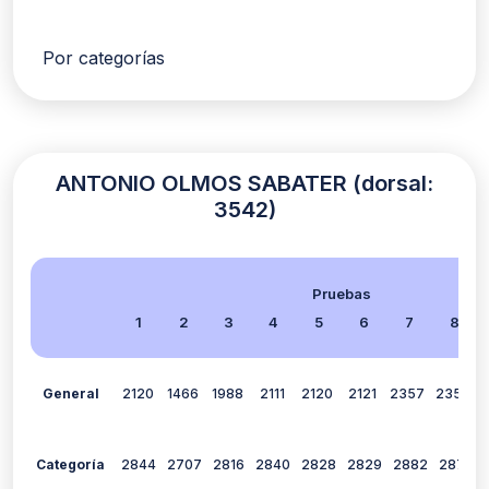
Por categorías
ANTONIO OLMOS SABATER (dorsal:
3542)
Pruebas
1
2
3
4
5
6
7
8
General
2120
1466
1988
2111
2120
2121
2357
2356
Categoría
2844
2707
2816
2840
2828
2829
2882
2876