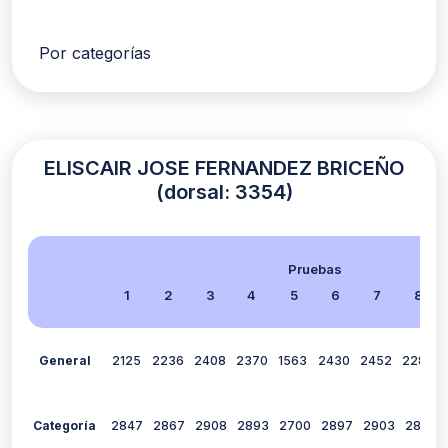
Por categorías
ELISCAIR JOSE FERNANDEZ BRICEÑO
(dorsal: 3354)
Pruebas
1
2
3
4
5
6
7
8
General
2125
2236
2408
2370
1563
2430
2452
2287
Categoría
2847
2867
2908
2893
2700
2897
2903
2856