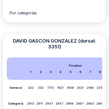
Por categorías
DAVID GASCON GONZALEZ (dorsal:
3351)
Pruebas
1
2
3
4
5
6
7
8
General
322
332
1751
1821
1958
2021
2186
2351
1
Categoría
2913
2911
2947
2957
2969
2967
2963
2964
2