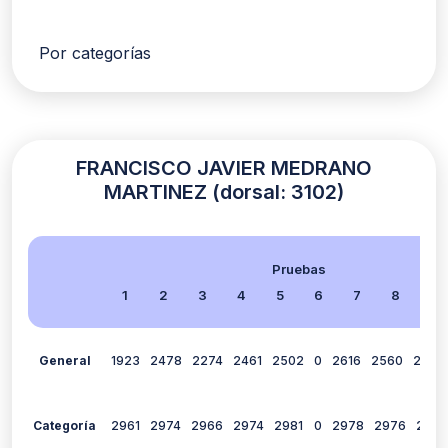
Por categorías
FRANCISCO JAVIER MEDRANO
MARTINEZ (dorsal: 3102)
Pruebas
1
2
3
4
5
6
7
8
9
General
1923
2478
2274
2461
2502
0
2616
2560
2584
Categoría
2961
2974
2966
2974
2981
0
2978
2976
2971