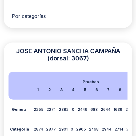
Por categorías
JOSE ANTONIO SANCHA CAMPAÑA
(dorsal: 3067)
Pruebas
1
2
3
4
5
6
7
8
9
General
2255
2274
2382
0
2449
688
2644
1639
2527
Categoría
2874
2877
2901
0
2905
2468
2944
2714
2917