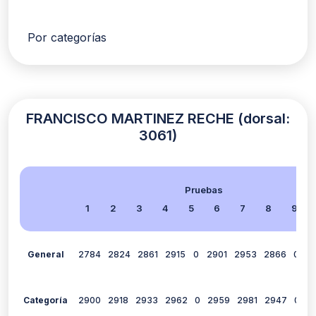
Por categorías
FRANCISCO MARTINEZ RECHE (dorsal:
3061)
Pruebas
1
2
3
4
5
6
7
8
9
General
2784
2824
2861
2915
0
2901
2953
2866
0
2
Categoría
2900
2918
2933
2962
0
2959
2981
2947
0
2