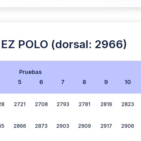
 POLO (dorsal: 2966)
Pruebas
4
5
6
7
8
9
10
28
2721
2708
2793
2781
2819
2823
65
2866
2873
2903
2909
2917
2906