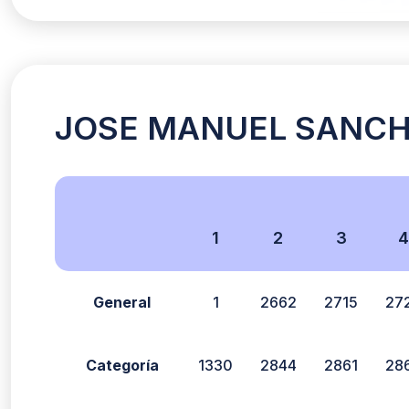
JOSE MANUEL SANCHEZ
1
2
3
General
1
2662
2715
27
Categoría
1330
2844
2861
28