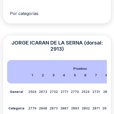
Por categorías
JORGE ICARAN DE LA SERNA (dorsal:
2913)
Pruebas
1
2
3
4
5
6
7
8
General
2504
2673
2732
2771
2770
2524
2731
2812
Categoría
2779
2848
2873
2887
2893
2802
2871
2920