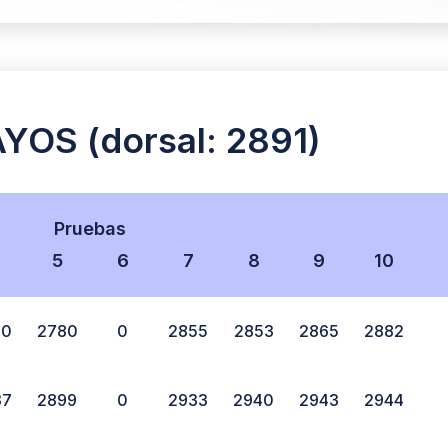
OS (dorsal: 2891)
Pruebas
5
6
7
8
9
10
60
2780
0
2855
2853
2865
2882
37
2899
0
2933
2940
2943
2944