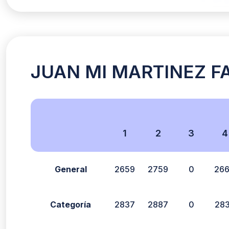
JUAN MI MARTINEZ FAY
1
2
3
4
General
2659
2759
0
26
Categoría
2837
2887
0
28