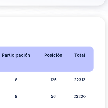
Participación
Posición
Total
8
125
22313
8
56
23220