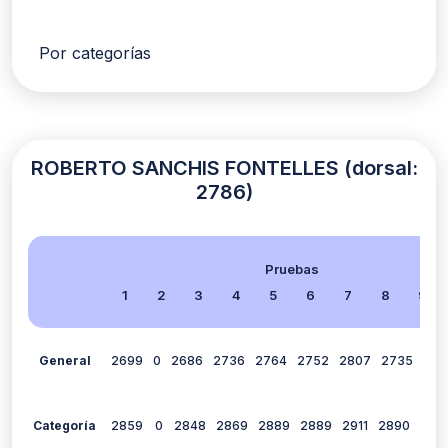
Por categorías
ROBERTO SANCHIS FONTELLES (dorsal:
2786)
Pruebas
1
2
3
4
5
6
7
8
9
General
2699
0
2686
2736
2764
2752
2807
2735
282
Categoría
2859
0
2848
2869
2889
2889
2911
2890
292