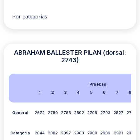
Por categorías
ABRAHAM BALLESTER PILAN (dorsal:
2743)
Pruebas
1
2
3
4
5
6
7
8
General
2672
2750
2785
2802
2796
2793
2827
2796
Categoría
2844
2882
2897
2903
2909
2909
2921
2914