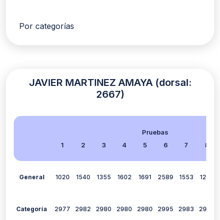
Por categorías
JAVIER MARTINEZ AMAYA (dorsal:
2667)
Pruebas
1
2
3
4
5
6
7
8
General
1020
1540
1355
1602
1691
2589
1553
1278
Categoría
2977
2982
2980
2980
2980
2995
2983
2977