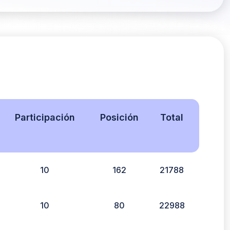
Participación
Posición
Total
10
162
21788
10
80
22988