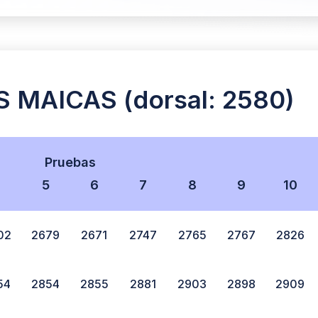
 MAICAS (dorsal: 2580)
Pruebas
4
5
6
7
8
9
10
02
2679
2671
2747
2765
2767
2826
54
2854
2855
2881
2903
2898
2909