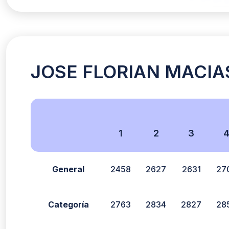
JOSE FLORIAN MACIAS
1
2
3
General
2458
2627
2631
27
Categoría
2763
2834
2827
28