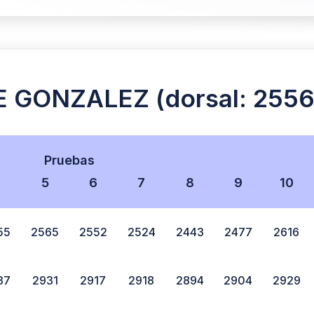
GONZALEZ (dorsal: 2556
Pruebas
4
5
6
7
8
9
10
55
2565
2552
2524
2443
2477
2616
37
2931
2917
2918
2894
2904
2929