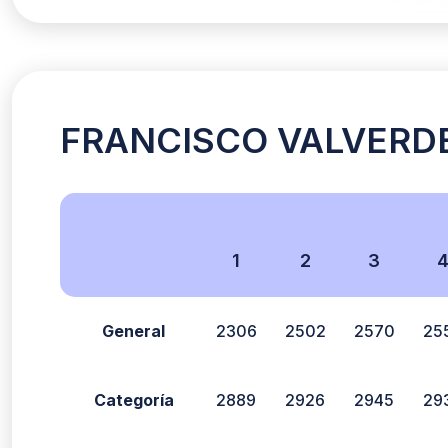
FRANCISCO VALVERDE 
1
2
3
General
2306
2502
2570
25
Categoría
2889
2926
2945
29