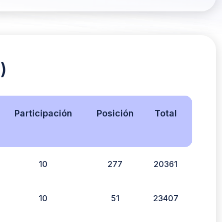
)
Participación
Posición
Total
10
277
20361
10
51
23407