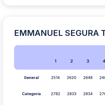
EMMANUEL SEGURA TAR
1
2
3
General
2514
2620
2648
24
Categoría
2782
2833
2834
27