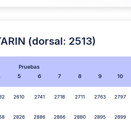
IN (dorsal: 2513)
Pruebas
4
5
6
7
8
9
10
82
2610
2741
2718
2711
2763
2797
68
2826
2886
2866
2880
2895
2899