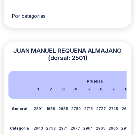
Por categorías
JUAN MANUEL REQUENA ALMAJANO
(dorsal: 2501)
Pruebas
1
2
3
4
5
6
7
8
General
2591
1688
2685
2750
2716
2727
2745
2613
Categoría
2943
2758
2971
2977
2964
2965
2965
2932