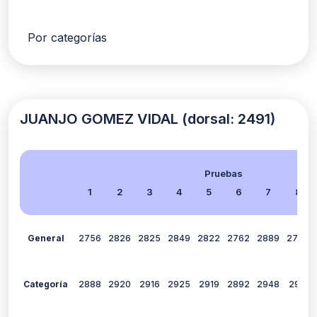
Por categorías
JUANJO GOMEZ VIDAL (dorsal: 2491)
Pruebas
1
2
3
4
5
6
7
8
General
2756
2826
2825
2849
2822
2762
2889
2788
Categoría
2888
2920
2916
2925
2919
2892
2948
2911