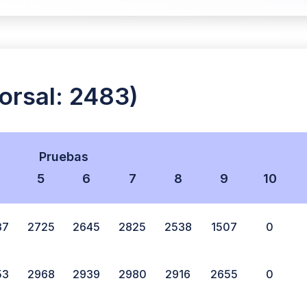
rsal: 2483)
Pruebas
5
6
7
8
9
10
37
2725
2645
2825
2538
1507
0
53
2968
2939
2980
2916
2655
0