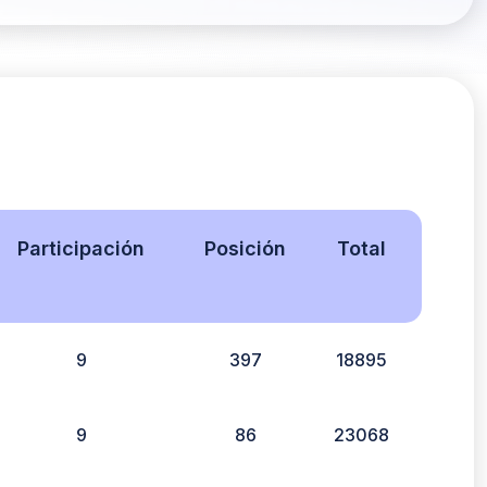
Participación
Posición
Total
9
397
18895
9
86
23068