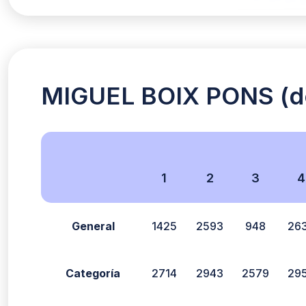
MIGUEL BOIX PONS (do
1
2
3
4
General
1425
2593
948
26
Categoría
2714
2943
2579
29