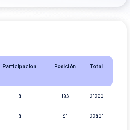
Participación
Posición
Total
8
193
21290
8
91
22801