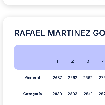
RAFAEL MARTINEZ GOM
1
2
3
4
General
2637
2562
2662
27
Categoría
2830
2803
2841
28