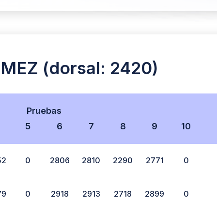
EZ (dorsal: 2420)
Pruebas
5
6
7
8
9
10
52
0
2806
2810
2290
2771
0
79
0
2918
2913
2718
2899
0