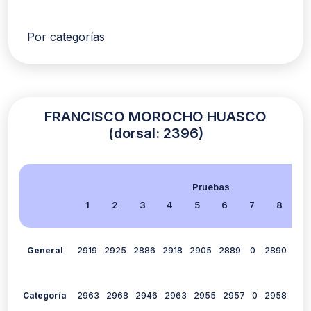
Por categorías
FRANCISCO MOROCHO HUASCO
(dorsal: 2396)
Pruebas
1
2
3
4
5
6
7
8
9
General
2919
2925
2886
2918
2905
2889
0
2890
293
Categoría
2963
2968
2946
2963
2955
2957
0
2958
297