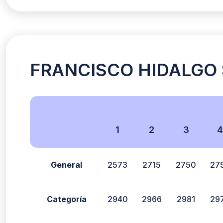
FRANCISCO HIDALGO S
1
2
3
General
2573
2715
2750
27
Categoría
2940
2966
2981
29