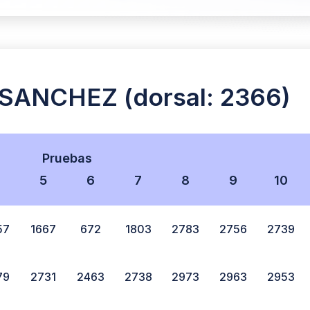
ANCHEZ (dorsal: 2366)
Pruebas
4
5
6
7
8
9
10
57
1667
672
1803
2783
2756
2739
79
2731
2463
2738
2973
2963
2953