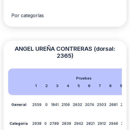
Por categorías
ANGEL UREÑA CONTRERAS (dorsal:
2365)
Pruebas
1
2
3
4
5
6
7
8
9
General
2559
0
1841
2106
2632
2074
2503
2681
2219
Categoría
2938
0
2789
2839
2942
2821
2912
2946
283