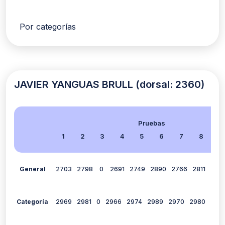
Por categorías
JAVIER YANGUAS BRULL (dorsal: 2360)
Pruebas
1
2
3
4
5
6
7
8
9
General
2703
2798
0
2691
2749
2890
2766
2811
268
Categoría
2969
2981
0
2966
2974
2989
2970
2980
294