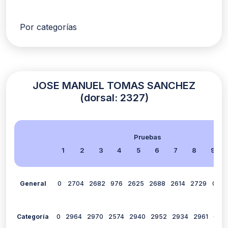
Por categorías
JOSE MANUEL TOMAS SANCHEZ
(dorsal: 2327)
Pruebas
1
2
3
4
5
6
7
8
9
General
0
2704
2682
976
2625
2688
2614
2729
0
2
Categoría
0
2964
2970
2574
2940
2952
2934
2961
0
2