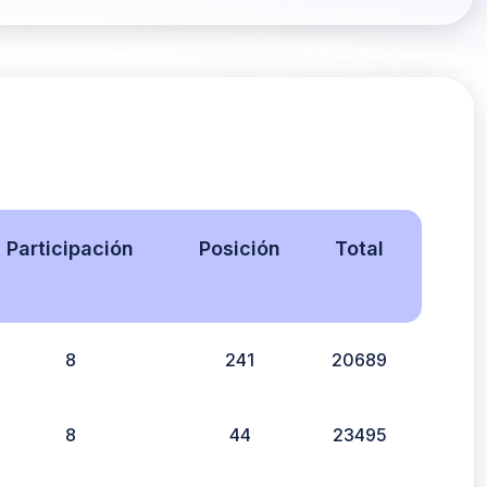
Participación
Posición
Total
8
241
20689
8
44
23495