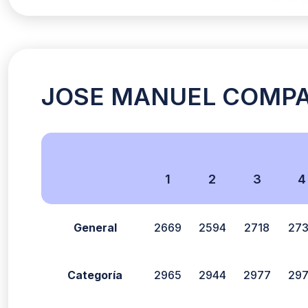
JOSE MANUEL COMPANY
1
2
3
4
General
2669
2594
2718
27
Categoría
2965
2944
2977
29