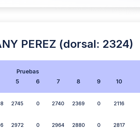
 PEREZ (dorsal: 2324)
Pruebas
5
6
7
8
9
10
38
2745
0
2740
2369
0
2116
76
2972
0
2964
2880
0
2817