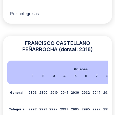
Por categorías
FRANCISCO CASTELLANO
PEÑARROCHA (dorsal: 2318)
Pruebas
1
2
3
4
5
6
7
8
General
2893
2890
2919
2941
2939
2932
2947
2938
Categoría
2992
2991
2997
2997
2995
2995
2997
2996